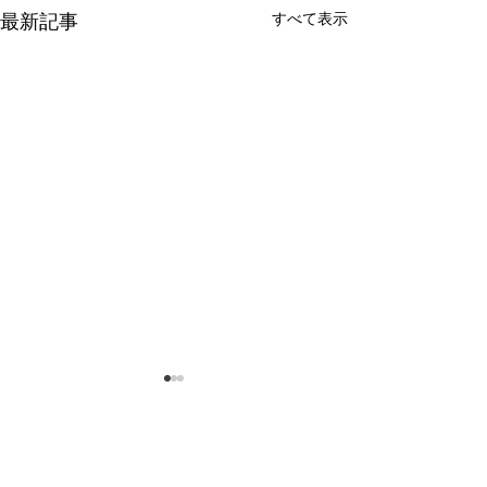
最新記事
すべて表示
「徹底的に戦っ
すか？」弁護士
お問い合わせはこちら
質とは
「徹底的に戦って