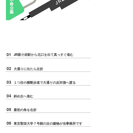
ＪＲ新小岩駅より徒歩５分
​お気軽にお尋ねください
​道順
01
JR新小岩駅から北口を出て真っすぐ進む
02
​大通りに出たら左折
03
​１つ目の横断歩道で大通りの反対側へ渡る
04
斜め左へ進む
05
最初の角を右折
06
​東京聖栄大学７号館の次の建物が当事務所です