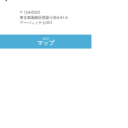
平和橋通り法律事務所
​〒124-0025
東京都葛飾区西新小岩4-41-6
アーバンノナカ301
MAP
マップ